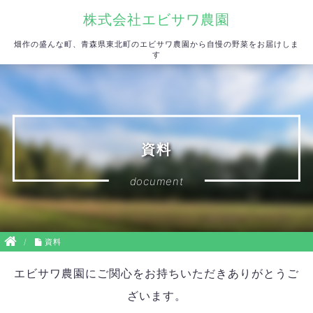
株式会社エビサワ農園
畑作の盛んな町、青森県東北町のエビサワ農園から自慢の野菜をお届けしま
す
資料
document
/
資料
エビサワ農園にご関心をお持ちいただきありがとうご
ざいます。