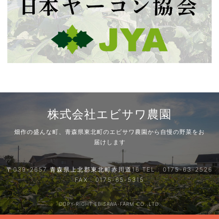
株式会社エビサワ農園
畑作の盛んな町、青森県東北町のエビサワ農園から自慢の野菜をお
届けします
〒039-2657 青森県上北郡東北町赤川道16 TEL : 0175-63-2526
FAX : 0175-65-5315
COPY RIGHT EBISAWA-FARM CO.,LTD.